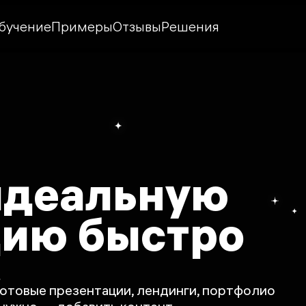
бучение
Примеры
Отзывы
Решения
идеальную
цию быстро
отовые презентации, лендинги, портфолио