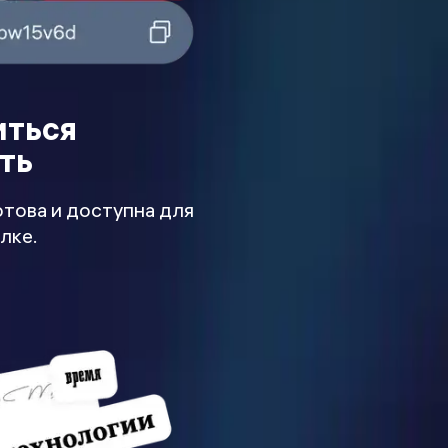
иться
ть
отова и доступна для
лке.