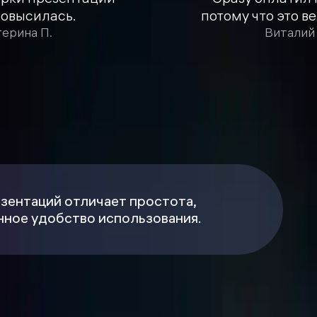
повысилась.
потому что это в
терина П.
Виталий 
зентаций отличает простота,
ное удобство использования.